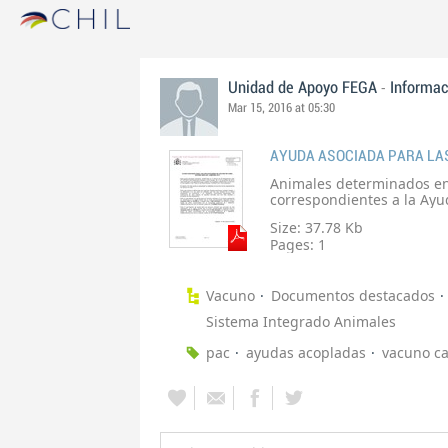
-
Unidad de Apoyo FEGA
Informac
Mar 15, 2016 at 05:30
Animales determinados en
correspondientes a la Ayu
vacuno de cebo ubicadas en
Size: 37.78 Kb
han determinado los impor
Pages:
1
Vacuno
Documentos destacados
Sistema Integrado Animales
pac
ayudas acopladas
vacuno c