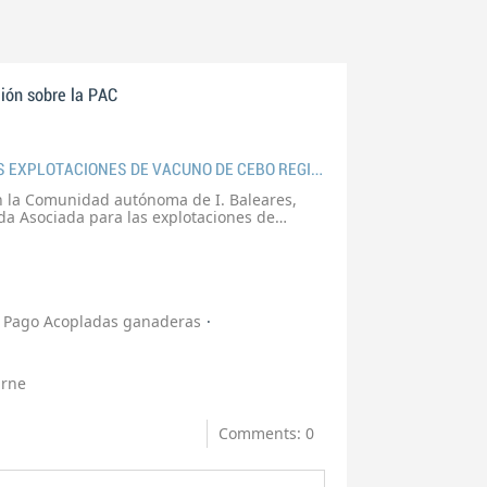
ión sobre la PAC
AYUDA ASOCIADA PARA LAS EXPLOTACIONES DE VACUNO DE CEBO REGIÓN ESPAÑA INSULAR. IMPORTE UNITARIO CAMPAÑA 2015
 la Comunidad autónoma de I. Baleares,
da Asociada para las explotaciones de
 la España Insular, en base a los cuales se
tes unitarios para la campaña 2015.
Pago Acopladas ganaderas
arne
Comments: 0