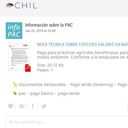
Información sobre la PAC
Jan 23, 2019 at 23:49
Pago para prácticas agrícolas beneficiosas para 
medio ambiente. Conforme a lo estipulado en el Anexo VIII del
Real Decreto 1075/2014, de 19 de diciembre, s
Size: 20.72 Kb
publicar en la página web del FEGA un listado 
Pages:
1
ricas en polen y néctar admitidas a nivel nacio
aplicación en la campaña de solicitudes de ay
Documentos destacados
Pago verde (Greening)
Pago
pac
pago básico
pago verde