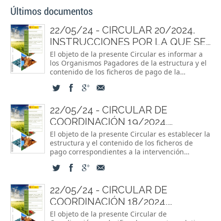
Últimos documentos
22/05/24 -
CIRCULAR 20/2024.
INSTRUCCIONES POR LA QUE SE
ESTABLECEN LA FORMA Y EL
El objeto de la presente Circular es informar a
los Organismos Pagadores de la estructura y el
CONTENIDO DE LA INFORMACIÓN
contenido de los ficheros de pago de la
QUE DEBE CUMPLIMENTARSE EN
Intervención Sectorial de Frutas y Hortalizas.
LOS FICHEROS DE PAGOS DE LA
INTERVENCIÓN SECTORIAL FYH
22/05/24 -
CIRCULAR DE
COORDINACIÓN 19/2024.
INSTRUCCIONES POR LA QUE SE
El objeto de la presente Circular es establecer la
estructura y el contenido de los ficheros de
ESTABLECEN LA FORMA Y EL
pago correspondientes a la intervención
CONTENIDO DE LA INFORMACIÓN
sectorial vitivinícola dentro del Plan estratégico
QUE DEBE CUMPLIMENTARSE EN
de la PAC 2023-2027.
LOS FICHEROS DE PAGOS DE LA
22/05/24 -
CIRCULAR DE
INTERVENCIÓN SECTORIAL
COORDINACIÓN 18/2024.
VITIVINÍCOLA
PROCEDIMIENTO PARA LA
El objeto de la presente Circular de