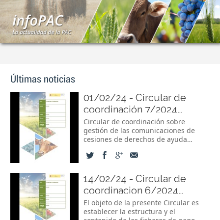
Últimas noticias
01/02/24 -
Circular de
coordinación 7/2024
Gestión de las
Circular de coordinación sobre
gestión de las comunicaciones de
comunicaciones de
cesiones de derechos de ayuda
cesiones de derechos de
básica a la renta para la
ayuda básica a la renta para
sostenibilidad. Campaña 2024.
Sustituye a la Circular 4/2023.
la sostenibilidad. Campaña
Corresponde al Fondo Español de
14/02/24 -
Circular de
2024.
Garantía Agraria O.A. velar por la
coordinacion 6/2024
aplicación armonizada en el territorio
nacional de la reglamentación
Instrucciones por la que se
El objeto de la presente Circular es
comunitaria y de...
establecer la estructura y el
establecen la forma y el