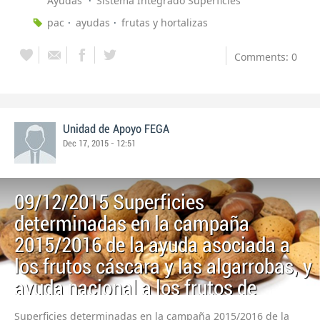
Ayudas
Sistema Integrado Superficies
pac
ayudas
frutas y hortalizas
Comments: 0
Unidad de Apoyo FEGA
Dec 17, 2015 - 12:51
09/12/2015 Superficies
determinadas en la campaña
2015/2016 de la ayuda asociada a
los frutos cáscara y las algarrobas, y
ayuda nacional a los frutos de
cáscara 2015/2016
Superficies determinadas en la campaña 2015/2016 de la