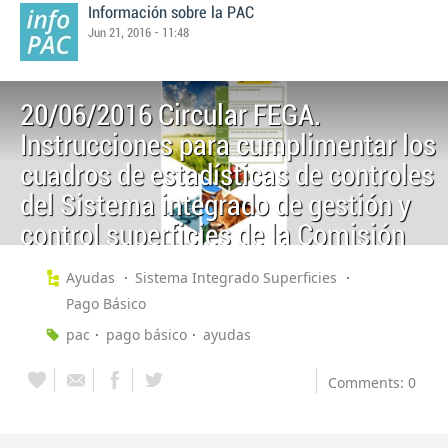
Información sobre la PAC
Jun 21, 2016 - 11:48
20/06/2016 Circular FEGA.
Instrucciones para cumplimentar los
cuadros de estadísticas de controles
del Sistema integrado de gestión y
control superficies de la Comisión
Europea – Campaña 2015-2016
Ayudas
Sistema Integrado Superficies
Pago Básico
pac
pago básico
ayudas
Comments: 0