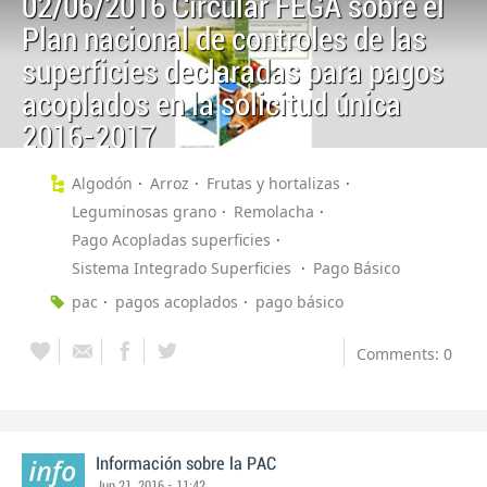
02/06/2016 Circular FEGA sobre el
Plan nacional de controles de las
superficies declaradas para pagos
acoplados en la solicitud única
2016-2017
Algodón
Arroz
Frutas y hortalizas
Leguminosas grano
Remolacha
Pago Acopladas superficies
Sistema Integrado Superficies
Pago Básico
pac
pagos acoplados
pago básico
Comments: 0
Información sobre la PAC
Jun 21, 2016 - 11:42