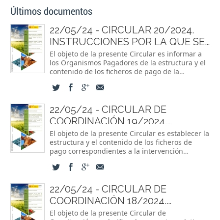
Últimos documentos
22/05/24 -
CIRCULAR 20/2024.
INSTRUCCIONES POR LA QUE SE
ESTABLECEN LA FORMA Y EL
El objeto de la presente Circular es informar a
los Organismos Pagadores de la estructura y el
CONTENIDO DE LA INFORMACIÓN
contenido de los ficheros de pago de la
QUE DEBE CUMPLIMENTARSE EN
Intervención Sectorial de Frutas y Hortalizas.
LOS FICHEROS DE PAGOS DE LA
INTERVENCIÓN SECTORIAL FYH
22/05/24 -
CIRCULAR DE
COORDINACIÓN 19/2024.
INSTRUCCIONES POR LA QUE SE
El objeto de la presente Circular es establecer la
estructura y el contenido de los ficheros de
ESTABLECEN LA FORMA Y EL
pago correspondientes a la intervención
CONTENIDO DE LA INFORMACIÓN
sectorial vitivinícola dentro del Plan estratégico
QUE DEBE CUMPLIMENTARSE EN
de la PAC 2023-2027.
LOS FICHEROS DE PAGOS DE LA
22/05/24 -
CIRCULAR DE
INTERVENCIÓN SECTORIAL
COORDINACIÓN 18/2024.
VITIVINÍCOLA
PROCEDIMIENTO PARA LA
El objeto de la presente Circular de