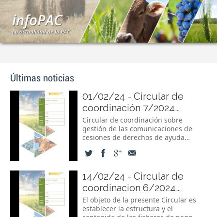
Últimas noticias
01/02/24 -
Circular de
coordinación 7/2024
Gestión de las
Circular de coordinación sobre
gestión de las comunicaciones de
comunicaciones de
cesiones de derechos de ayuda
cesiones de derechos de
básica a la renta para la
ayuda básica a la renta para
sostenibilidad. Campaña 2024.
Sustituye a la Circular 4/2023.
la sostenibilidad. Campaña
Corresponde al Fondo Español de
14/02/24 -
Circular de
2024.
Garantía Agraria O.A. velar por la
coordinacion 6/2024
aplicación armonizada en el territorio
nacional de la reglamentación
Instrucciones por la que se
El objeto de la presente Circular es
comunitaria y de...
establecer la estructura y el
establecen la forma y el